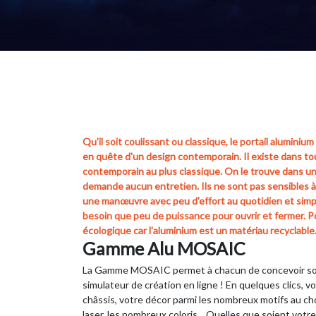
LES PORTAILS ET PORTILLONS EN ALUMINIUM
Qu'il soit coulissant ou classique, le portail alumini
en quête d'un design contemporain. Il existe dans tou
contemporain au plus classique. On le trouve dans un
demande aucun entretien. Ils ne sont pas sensibles à
une manœuvre avec peu d'effort au quotidien et simpl
besoin que peu de puissance pour ouvrir et fermer. Pou
écologique car l'aluminium est un matériau recyclable
Gamme Alu MOSAIC
La Gamme MOSAIC permet à chacun de concevoir son 
simulateur de création en ligne ! En quelques clics, v
châssis, votre décor parmi les nombreux motifs au ch
laser, les nombreux coloris... Quelles que soient votre 