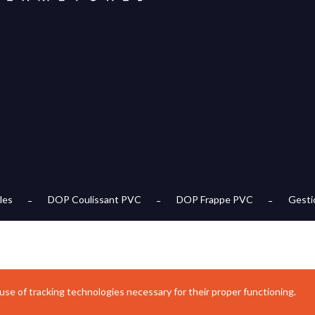
les
DOP Coulissant PVC
DOP Frappe PVC
Gesti
 use of tracking technologies necessary for their proper functioning.