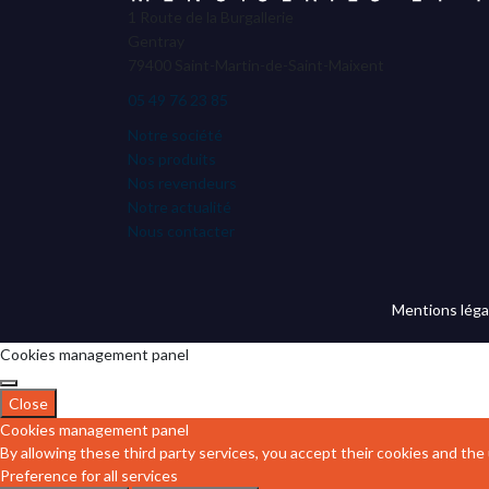
1 Route de la Burgallerie
Gentray
79400 Saint-Martin-de-Saint-Maixent
05 49 76 23 85
Notre société
Nos produits
Nos revendeurs
Notre actualité
Nous contacter
Mentions léga
Cookies management panel
Close
Cookies management panel
By allowing these third party services, you accept their cookies and the
Preference for all services