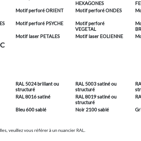
HEXAGONES
FE
Motif perforé ORIENT
Motif perforé ONDES
Mo
PES
Motif perforé PSYCHE
Motif perforé
Mo
VEGETAL
BR
Motif laser PETALES
Motif laser EOLIENNE
Mo
IC
RAL 5024 brillant ou
RAL 5003 satiné ou
RA
structuré
structuré
st
RAL 8016 satiné
RAL 8019 satiné ou
RA
structuré
Bleu 600 sablé
Noir 2100 sablé
Gr
lles, veuillez vous référer à un nuancier RAL.