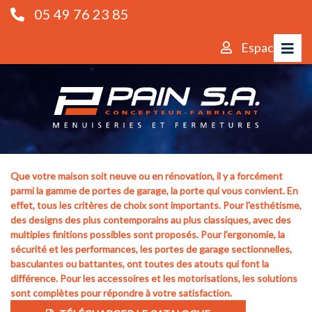
05 49 76 23 85
Espace pro
LES PORTES DE GARAGE SECTIONNELLES
Que votre maison soit neuve ou en rénovation, il y a forcément
parmi la gamme de portes de garage, la porte qui vous convient. En
effet, tous les critères de choix sont importants. Pour l'esthétisme,
des designs des plus contemporains au plus classiques, avec des
multiples finitions possibles sont proposés. Pour l'ergonomie, la
sécurité et les performances, les portes de garage sectionnelles,
basculantes ou battantes, ont toutes des atouts qui font la
différence. Pour les accessoires et les motorisations, les solutions
sont complètes pour répondre à votre satisfaction.