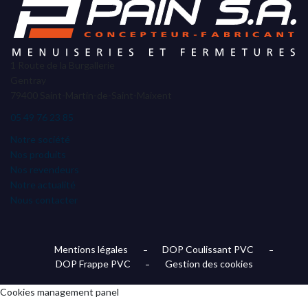
1 Route de la Burgallerie
Gentray
79400 Saint-Martin-de-Saint-Maixent
05 49 76 23 85
Notre société
Nos produits
Nos revendeurs
Notre actualité
Nous contacter
Mentions légales
DOP Coulissant PVC
DOP Frappe PVC
Gestion des cookies
Cookies management panel